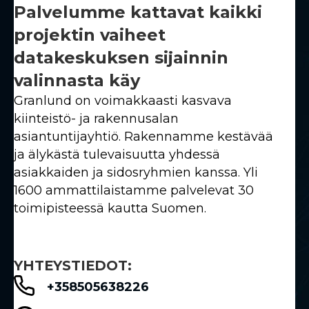
Palvelumme kattavat kaikki
projektin vaiheet
datakeskuksen sijainnin
valinnasta käy
Granlund on voimakkaasti kasvava
kiinteistö- ja rakennusalan
asiantuntijayhtiö. Rakennamme kestävää
ja älykästä tulevaisuutta yhdessä
asiakkaiden ja sidosryhmien kanssa. Yli
1600 ammattilaistamme palvelevat 30
toimipisteessä kautta Suomen.
YHTEYSTIEDOT:
+358505638226