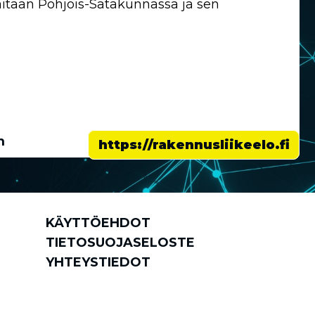
akkaitaan Pohjois-Satakunnassa ja sen
m
https://rakennusliikeelo.fi
KÄYTTÖEHDOT
TIETOSUOJASELOSTE
YHTEYSTIEDOT