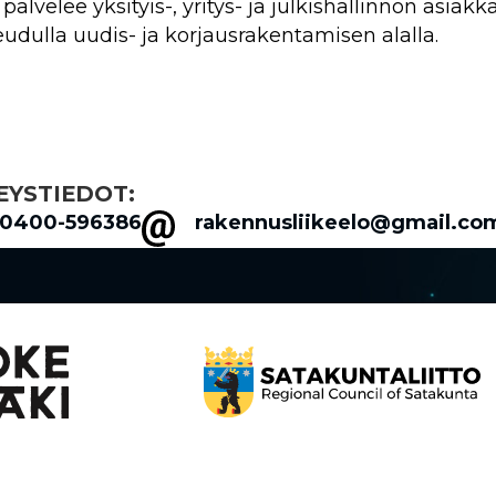
s palvelee yksityis-, yritys- ja julkishallinnon asi
eudulla uudis- ja korjausrakentamisen alalla.
EYSTIEDOT:
0400-596386
rakennusliikeelo@gmail.co