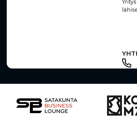
Yrity
lähis
YHT