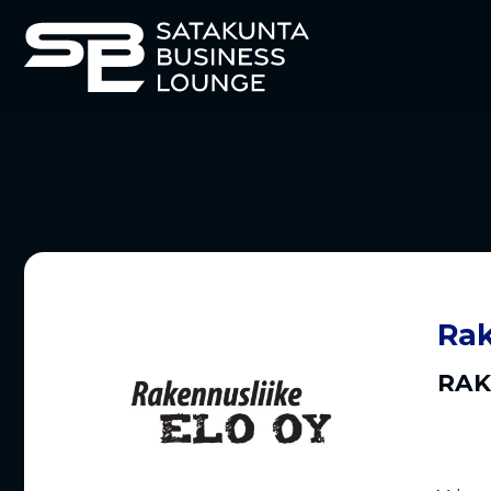
Rak
RAK