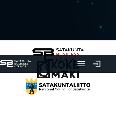
KÄYTTÖEHDOT
TIETOSUOJASELOSTE
YHTEYSTIEDOT