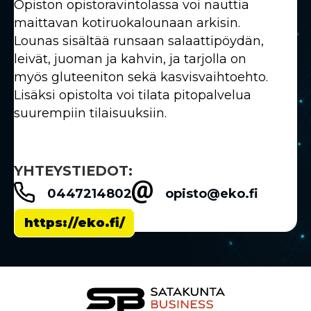
Opiston opistoravintolassa voi nauttia
maittavan kotiruokalounaan arkisin.
Lounas sisältää runsaan salaattipöydän,
leivät, juoman ja kahvin, ja tarjolla on
myös gluteeniton sekä kasvisvaihtoehto.
Lisäksi opistolta voi tilata pitopalvelua
suurempiin tilaisuuksiin.
YHTEYSTIEDOT:
0447214802
opisto@eko.fi
https://eko.fi/