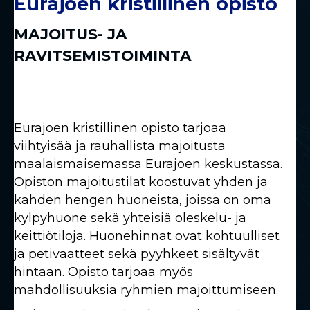
Eurajoen kristillinen opisto
MAJOITUS- JA
RAVITSEMISTOIMINTA
Eurajoen kristillinen opisto tarjoaa
viihtyisää ja rauhallista majoitusta
maalaismaisemassa Eurajoen keskustassa.
Opiston majoitustilat koostuvat yhden ja
kahden hengen huoneista, joissa on oma
kylpyhuone sekä yhteisiä oleskelu- ja
keittiötiloja. Huonehinnat ovat kohtuulliset
ja petivaatteet sekä pyyhkeet sisältyvät
hintaan. Opisto tarjoaa myös
mahdollisuuksia ryhmien majoittumiseen.