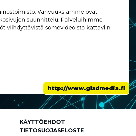
mainostoimisto. Vahvuuksiamme ovat
kkosivujen suunnittelu. Palveluihimme
öt viihdyttävistä somevideoista kattaviin
http://www.gladmedia.fi
KÄYTTÖEHDOT
TIETOSUOJASELOSTE