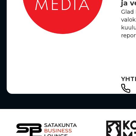
ja 
Glad 
valok
kuulu
repor
YHT