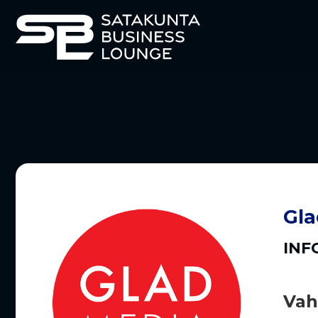
Gla
INF
Vah