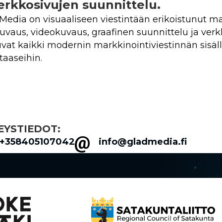
verkkosivujen suunnittelu.
Media on visuaaliseen viestintään erikoistunut 
uvaus, videokuvaus, graafinen suunnittelu ja ver
vat kaikki modernin markkinointiviestinnän sisäll
taaseihin.
EYSTIEDOT:
+358405107042
info@gladmedia.fi