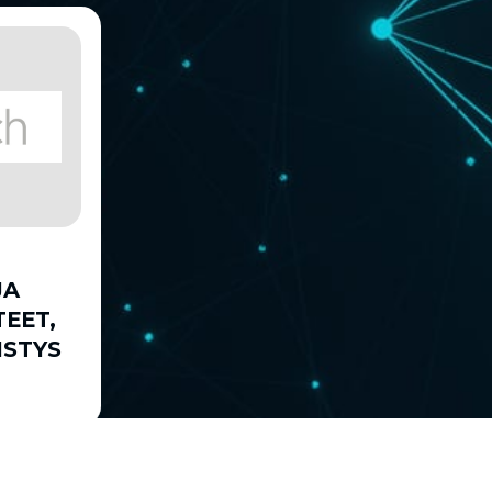
JA
TEET,
ISTYS