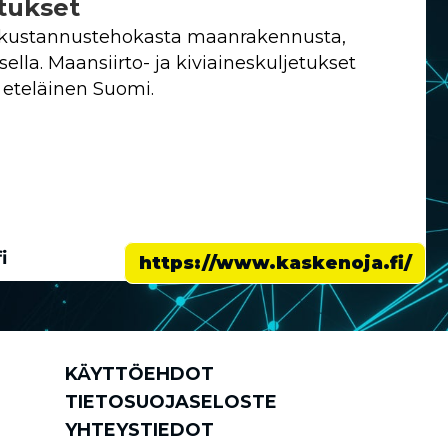
etukset
ja kustannustehokasta maanrakennusta,
lla. Maansiirto- ja kiviaineskuljetukset
 eteläinen Suomi.
i
https://www.kaskenoja.fi/
KÄYTTÖEHDOT
TIETOSUOJASELOSTE
YHTEYSTIEDOT