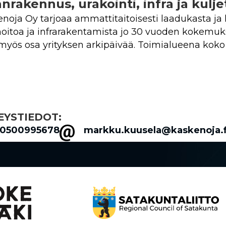
nrakennus, urakointi, infra ja kulj
noja Oy tarjoaa ammattitaitoisesti laadukasta 
hoitoa ja infrarakentamista jo 30 vuoden kokemukse
myös osa yrityksen arkipäivää. Toimialueena koko
EYSTIEDOT:
0500995678
markku.kuusela@kaskenoja.f