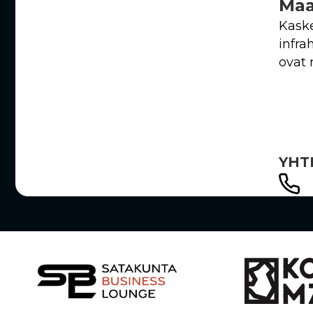
Maa
Kaske
infra
ovat 
YHT