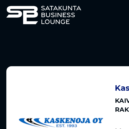
Kas
KAI
RAK