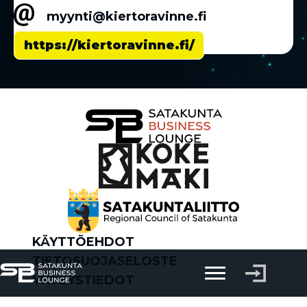
myynti@kiertoravinne.fi
https://kiertoravinne.fi/
KÄYTTÖEHDOT
TIETOSUOJASELOSTE
YHTEYSTIEDOT