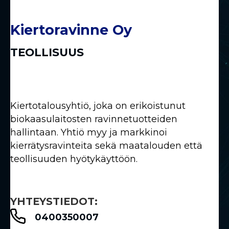
Kiertoravinne Oy
TEOLLISUUS
Kiertotalousyhtiö, joka on erikoistunut
biokaasulaitosten ravinnetuotteiden
hallintaan. Yhtiö myy ja markkinoi
kierrätysravinteita sekä maatalouden että
teollisuuden hyötykäyttöön.
YHTEYSTIEDOT:
0400350007