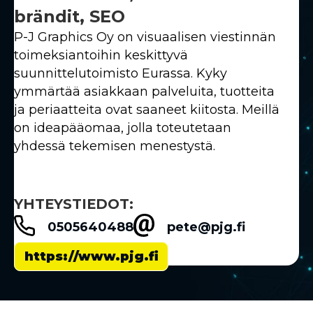
brändit, SEO
P-J Graphics Oy on visuaalisen viestinnän
toimeksiantoihin keskittyvä
suunnittelutoimisto Eurassa. Kyky
ymmärtää asiakkaan palveluita, tuotteita
ja periaatteita ovat saaneet kiitosta. Meillä
on ideapääomaa, jolla toteutetaan
yhdessä tekemisen menestystä.
YHTEYSTIEDOT:
0505640488
pete@pjg.fi
https://www.pjg.fi