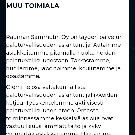
MUU TOIMIALA
Rauman Sammutin Oy on täyden palvelun
paloturvallisuuden asiantuntija. Autamme
asiakkaitamme pitämällä huolta heidän
paloturvallisuudestaan. Tarkastamme,
huollamme, raportoimme, koulutamme ja
opastamme.
Olemme osa valtakunnallista
paloturvallisuuden asiantuntijaliikkeiden
ketjua. Työskentelemme aktiivisesti
paloturvallisuuden eteen. Omassa
toiminnassamme keskeisiä asioita ovat
vastuullisuus, ammattitaito ja kyky
ymmärtää asiakkaitamme. Haluamme