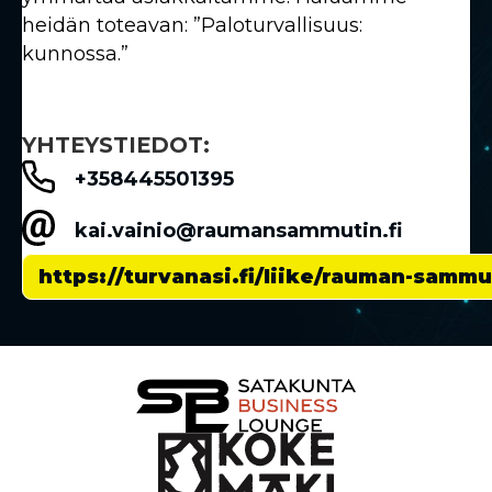
heidän toteavan: ”Paloturvallisuus:
kunnossa.”
YHTEYSTIEDOT:
+358445501395
kai.vainio@raumansammutin.fi
https://turvanasi.fi/liike/rauman-sammu