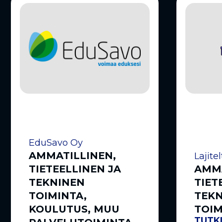
EduSavo Oy
AMMATILLINEN,
Lajite
TIETEELLINEN JA
AMMA
TEKNINEN
TIET
TOIMINTA,
TEK
KOULUTUS, MUU
TOIM
TUTKI