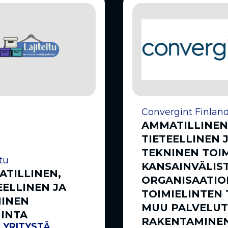
Convergint Finlan
AMMATILLINEN
TIETEELLINEN 
TEKNINEN TOI
ltu
KANSAINVÄLIS
TILLINEN,
ORGANISAATIO
EELLINEN JA
TOIMIELINTEN 
NINEN
MUU PALVELUT
INTA
RAKENTAMINEN
 YRITYSTÄ