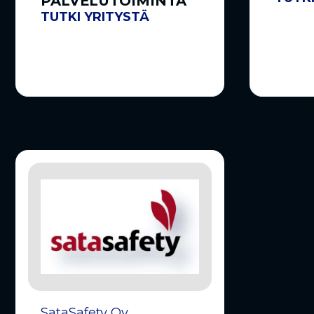
PALVELUTOIMINTA
TUTKI YRITYSTÄ
SataSafety Oy