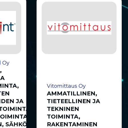
d Oy
,
JA
MINTA,
Vitomittaus Oy
TEN
AMMATILLINEN,
IDEN JA
TIETEELLINEN JA
TOIMINTA,
TEKNINEN
OIMINTA,
TOIMINTA,
, SÄHKÖ-,
RAKENTAMINEN