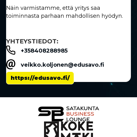
Näin varmistamme, että yritys saa
toiminnasta parhaan mahdollisen hyödyn.
YHTEYSTIEDOT:
+358408288985
veikko.koljonen@edusavo.fi
https://edusavo.fi/