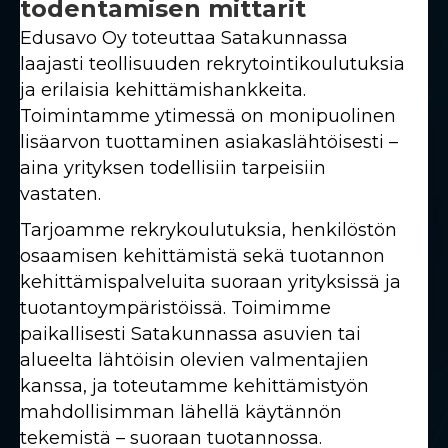
todentamisen mittarit
Edusavo Oy toteuttaa Satakunnassa
laajasti teollisuuden rekrytointikoulutuksia
ja erilaisia kehittämishankkeita.
Toimintamme ytimessä on monipuolinen
lisäarvon tuottaminen asiakaslähtöisesti –
aina yrityksen todellisiin tarpeisiin
vastaten.
Tarjoamme rekrykoulutuksia, henkilöstön
osaamisen kehittämistä sekä tuotannon
kehittämispalveluita suoraan yrityksissä ja
tuotantoympäristöissä. Toimimme
paikallisesti Satakunnassa asuvien tai
alueelta lähtöisin olevien valmentajien
kanssa, ja toteutamme kehittämistyön
mahdollisimman lähellä käytännön
tekemistä – suoraan tuotannossa.