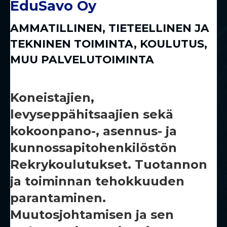
EduSavo Oy
AMMATILLINEN, TIETEELLINEN JA
TEKNINEN TOIMINTA
,
KOULUTUS
,
MUU PALVELUTOIMINTA
Koneistajien,
levyseppähitsaajien sekä
kokoonpano-, asennus- ja
kunnossapitohenkilöstön
Rekrykoulutukset. Tuotannon
ja toiminnan tehokkuuden
parantaminen.
Muutosjohtamisen ja sen