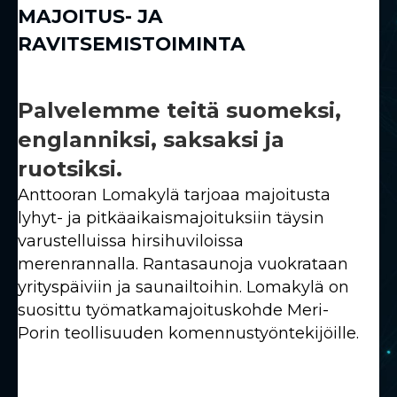
MAJOITUS- JA
RAVITSEMISTOIMINTA
Palvelemme teitä suomeksi,
englanniksi, saksaksi ja
ruotsiksi.
Anttooran Lomakylä tarjoaa majoitusta
lyhyt- ja pitkäaikaismajoituksiin täysin
varustelluissa hirsihuviloissa
merenrannalla. Rantasaunoja vuokrataan
yrityspäiviin ja saunailtoihin. Lomakylä on
suosittu työmatkamajoituskohde Meri-
Porin teollisuuden komennustyöntekijöille.