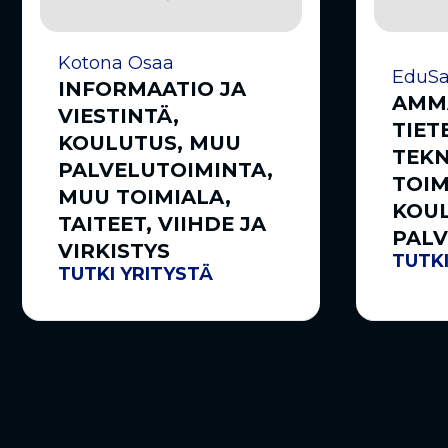
Kotona Osaa
EduSa
INFORMAATIO JA
AMMA
VIESTINTÄ,
TIET
KOULUTUS, MUU
TEK
PALVELUTOIMINTA,
TOIM
MUU TOIMIALA,
KOU
TAITEET, VIIHDE JA
PALV
VIRKISTYS
TUTKI
TUTKI YRITYSTÄ