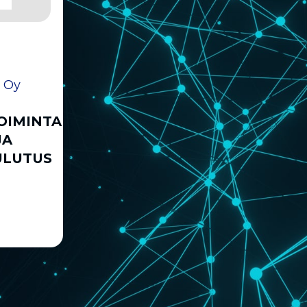
 Oy
OIMINTA,
JA
ULUTUS