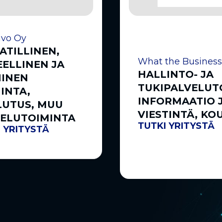
vo Oy
TILLINEN,
What the Business
EELLINEN JA
HALLINTO- JA
NINEN
TUKIPALVELUT
INTA,
INFORMAATIO 
LUTUS, MUU
VIESTINTÄ, KO
ELUTOIMINTA
TUTKI YRITYSTÄ
 YRITYSTÄ