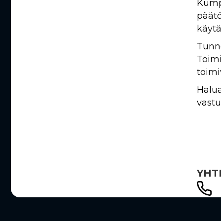
Kumpp
päätö
käytä
Tunn
Toim
toimi
Halu
vastu
YHT