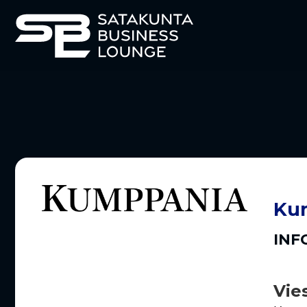
Ku
INF
Vie