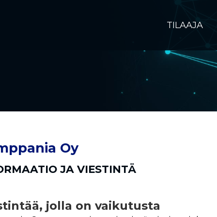
TILAAJA
mppania Oy
ORMAATIO JA VIESTINTÄ
stintää, jolla on vaikutusta