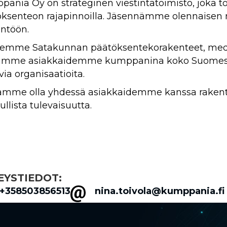
ania Oy on strateginen viestintätoimisto, joka to
ksenteon rajapinnoilla. Jäsennämme olennaisen 
ntöön.
emme Satakunnan päätöksentekorakenteet, media
imme asiakkaidemme kumppanina koko Suomessa
via organisaatioita.
amme olla yhdessä asiakkaidemme kanssa rakent
ullista tulevaisuutta.
EYSTIEDOT:
+358503856513
nina.toivola@kumppania.fi