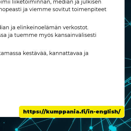
imii liiketoiminnan, median ja julkisen
nopeasti ja viemme sovitut toimenpiteet
n ja elinkeinoelämän verkostot.
 ja tuemme myös kansainvälisesti
amassa kestävää, kannattavaa ja
https://kumppania.fi/in-english/