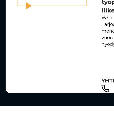
työ
lii
What 
Tarjo
menes
vuoro
hyödy
YHT