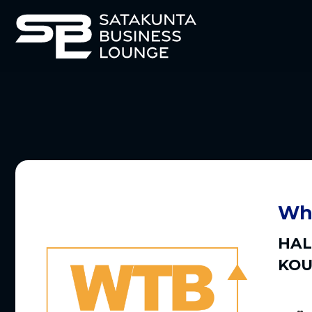
Wha
HAL
KOU