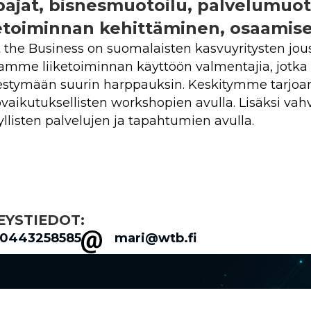
pajat, bisnesmuotoilu, palvelumuot
ketoiminnan kehittäminen, osaami
the Business on suomalaisten kasvuyritysten jous
amme liiketoiminnan käyttöön valmentajia, jotka 
tymään suurin harppauksin. Keskitymme tarjoama
vaikutuksellisten workshopien avulla. Lisäksi va
llisten palvelujen ja tapahtumien avulla.
EYSTIEDOT:
0443258585
mari@wtb.fi