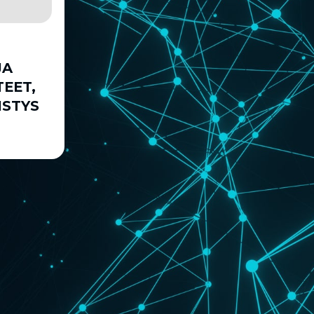
JA
TEET,
ISTYS