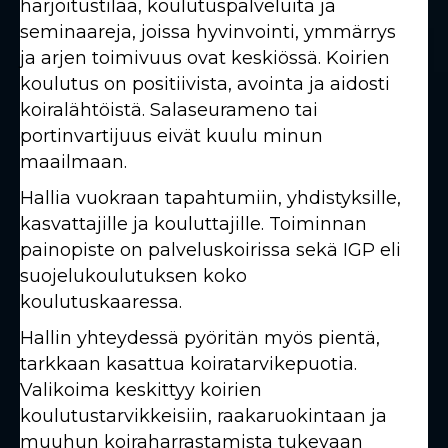
harjoitustilaa, koulutuspalveluita ja
seminaareja, joissa hyvinvointi, ymmärrys
ja arjen toimivuus ovat keskiössä. Koirien
koulutus on positiivista, avointa ja aidosti
koiralähtöistä. Salaseurameno tai
portinvartijuus eivät kuulu minun
maailmaan.
Hallia vuokraan tapahtumiin, yhdistyksille,
kasvattajille ja kouluttajille. Toiminnan
painopiste on palveluskoirissa sekä IGP eli
suojelukoulutuksen koko
koulutuskaaressa.
Hallin yhteydessä pyöritän myös pientä,
tarkkaan kasattua koiratarvikepuotia.
Valikoima keskittyy koirien
koulutustarvikkeisiin, raakaruokintaan ja
muuhun koiraharrastamista tukevaan