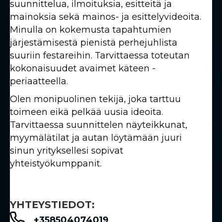
suunnittelua, ilmoituksia, esitteitä ja
mainoksia sekä mainos- ja esittelyvideoita.
Minulla on kokemusta tapahtumien
järjestämisestä pienistä perhejuhlista
suuriin festareihin. Tarvittaessa toteutan
kokonaisuudet avaimet käteen -
periaatteella.
Olen monipuolinen tekijä, joka tarttuu
toimeen eikä pelkää uusia ideoita.
Tarvittaessa suunnittelen näyteikkunat,
myymälätilat ja autan löytämään juuri
sinun yrityksellesi sopivat
yhteistyökumppanit.
YHTEYSTIEDOT:
+358504074019