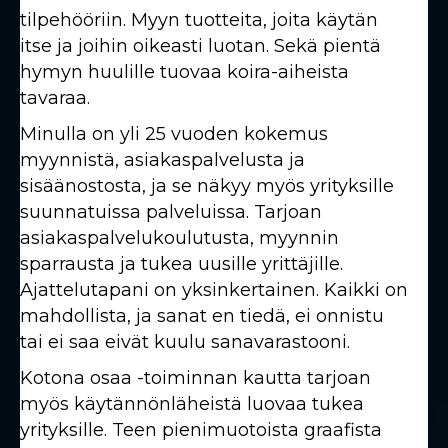
tilpehööriin. Myyn tuotteita, joita käytän
itse ja joihin oikeasti luotan. Sekä pientä
hymyn huulille tuovaa koira-aiheista
tavaraa.
Minulla on yli 25 vuoden kokemus
myynnistä, asiakaspalvelusta ja
sisäänostosta, ja se näkyy myös yrityksille
suunnatuissa palveluissa. Tarjoan
asiakaspalvelukoulutusta, myynnin
sparrausta ja tukea uusille yrittäjille.
Ajattelutapani on yksinkertainen. Kaikki on
mahdollista, ja sanat en tiedä, ei onnistu
tai ei saa eivät kuulu sanavarastooni.
Kotona osaa -toiminnan kautta tarjoan
myös käytännönläheistä luovaa tukea
yrityksille. Teen pienimuotoista graafista